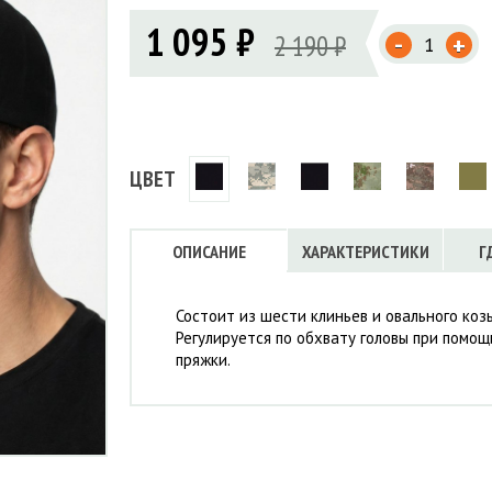
Флисовые брюки
ИНСТРУМЕНТЫ
1 095 ₽
ОСУДА
ЕМБРАННАЯ ОДЕЖДА
-
Флисовые кофты
2 190 ₽
+
КОБУРЫ, ЧЕХЛЫ, РЕМНИ
Куртки мембранные
ЧКИ
ЖИЛЕТЫ
Кобуры
Обложки, сумки
Ремни
Брюки мембранные
ЕМПИНГОВАЯ МЕБЕЛЬ
Чехлы
ТЕРМОБЕЛЬЕ
ЛАЩИ
КОМБИНЕЗОНЫ
ЦВЕТ
ОПИСАНИЕ
ХАРАКТЕРИСТИКИ
Г
Состоит из шести клиньев и овального коз
Регулируется по обхвату головы при помо
пряжки.