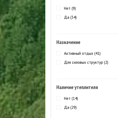
Куртки (
4
)
Нет (
9
)
Полукомбинезон (
1
)
Да (
34
)
Назначение
Активный отдых (
41
)
Для силовых структур (
2
)
Наличие утеплителя
Нет (
14
)
Да (
29
)