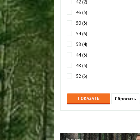
42 (
2
)
46 (
3
)
50 (
3
)
54 (
6
)
58 (
4
)
44 (
3
)
48 (
3
)
52 (
6
)
56 (
4
)