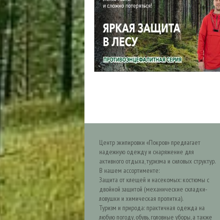
Центр экипировки «Покров» предлагает
надежную одежду и снаряжение для
активного отдыха, туризма и силовых структур.
В нашем ассортименте:
Защита от клещей и насекомых: костюмы с
двойной защитой (механические складки-
ловушки и химическая пропитка).
Туризм и природа: практичная одежда на
любую погоду, обувь, головные уборы, а также