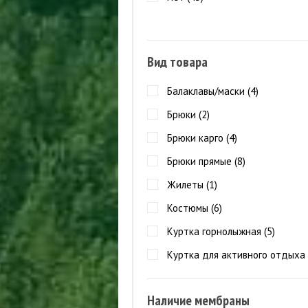
Вид товара
Балаклавы/маски (
4
)
Брюки (
2
)
Брюки карго (
4
)
Брюки прямые (
8
)
Жилеты (
1
)
Костюмы (
6
)
Куртка горнолыжная (
5
)
Куртка для активного отдыха 
Куртка для охоты и рыбалки (
Наличие мембраны
Куртка парка (
2
)