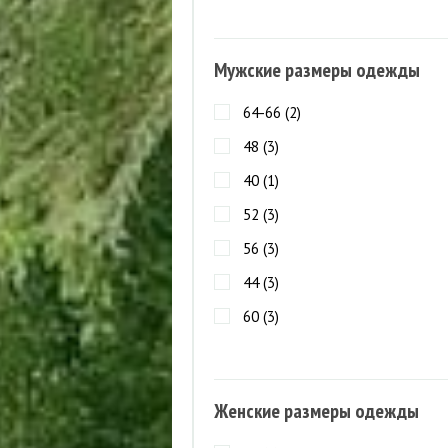
Мужские размеры одежды
64-66 (
2
)
48 (
3
)
40 (
1
)
52 (
3
)
56 (
3
)
44 (
3
)
60 (
3
)
Женские размеры одежды