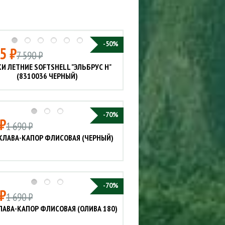
Сигнализации
ТРУСЫ
ЮБКИ, ПЛАТЬЯ
-50%
5 ₽
7 590 ₽
И ЛЕТНИЕ SOFTSHELL "ЭЛЬБРУС Н"
(8310036 ЧЕРНЫЙ)
-70%
₽
1 690 ₽
КЛАВА-КАПОР ФЛИСОВАЯ (ЧЕРНЫЙ)
-70%
₽
1 690 ₽
АВА-КАПОР ФЛИСОВАЯ (ОЛИВА 180)