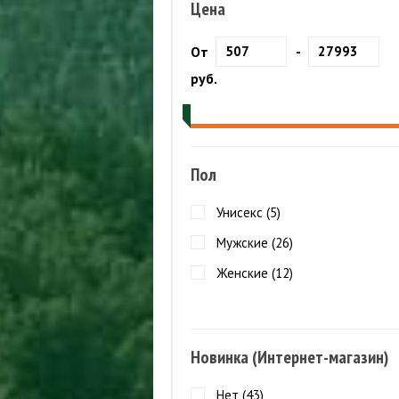
Куртки ветрозащитные
ПАЛАТКИ
Цена
Куртки утепленные
П
М
ТУРИСТИЧЕСКИЕ КОВРИКИ
От
-
О
БРЮКИ
СПАЛЬНЫЕ МЕШКИ
руб.
Шорты
Брюки летние
К
Брюки ветрозащитные
П
Брюки утепленные
Пол
Унисекс (
5
)
Мужские (
26
)
Женские (
12
)
Новинка (Интернет-магазин)
Нет (
43
)