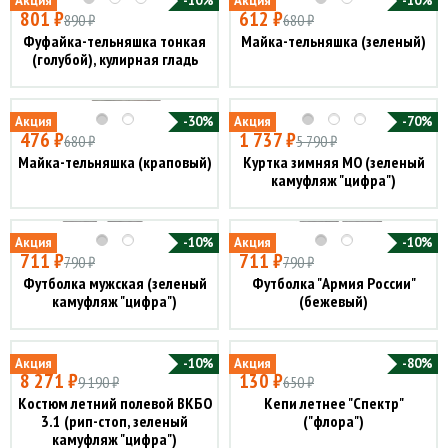
Акция
-10%
Акция
-10%
801 ₽
612 ₽
890 ₽
680 ₽
Фуфайка-тельняшка тонкая
Майка-тельняшка (зеленый)
(голубой), кулирная гладь
Акция
-30%
Акция
-70%
476 ₽
1 737 ₽
680 ₽
5 790 ₽
Майка-тельняшка (краповый)
Куртка зимняя МО (зеленый
камуфляж "цифра")
Акция
-10%
Акция
-10%
711 ₽
711 ₽
790 ₽
790 ₽
Футболка мужская (зеленый
Футболка "Армия России"
камуфляж "цифра")
(бежевый)
Акция
-10%
Акция
-80%
8 271 ₽
130 ₽
9 190 ₽
650 ₽
Костюм летний полевой ВКБО
Кепи летнее "Спектр"
3.1 (рип-стоп, зеленый
("флора")
камуфляж "цифра")