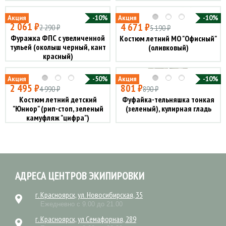
Акция
-10%
Акция
-10%
2 061 ₽
4 671 ₽
2 290 ₽
5 190 ₽
Фуражка ФПС с увеличенной
Костюм летний МО "Офисный"
тульей (околыш черный, кант
(оливковый)
красный)
Акция
-50%
Акция
-10%
2 495 ₽
801 ₽
4 990 ₽
890 ₽
Костюм летний детский
Фуфайка-тельняшка тонкая
"Юниор" (рип-стоп, зеленый
(зеленый), кулирная гладь
камуфляж "цифра")
АДРЕСА ЦЕНТРОВ ЭКИПИРОВКИ
г. Красноярск, ул. Новосибирская, 35
Ежедневно с 9.00 до 21.00
г. Красноярск, ул.Семафорная, 289