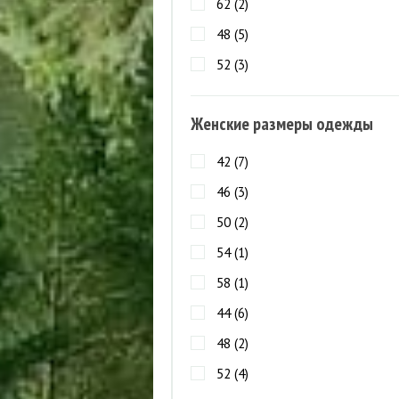
62 (
2
)
48 (
5
)
52 (
3
)
56 (
4
)
Женские размеры одежды
60 (
3
)
66 (
2
)
42 (
7
)
68 (
2
)
46 (
3
)
70 (
2
)
50 (
2
)
54 (
1
)
58 (
1
)
44 (
6
)
48 (
2
)
52 (
4
)