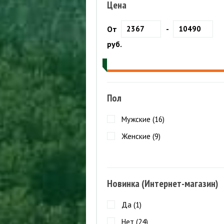
Куртки ветрозащитные
ПАЛАТКИ
Цена
Куртки утепленные
П
М
ТУРИСТИЧЕСКИЕ КОВРИКИ
От
-
О
БРЮКИ
СПАЛЬНЫЕ МЕШКИ
руб.
Шорты
Брюки летние
К
Брюки ветрозащитные
П
Брюки утепленные
Пол
Мужские (
16
)
Женские (
9
)
Новинка (Интернет-магазин)
Да (
1
)
Нет (
24
)