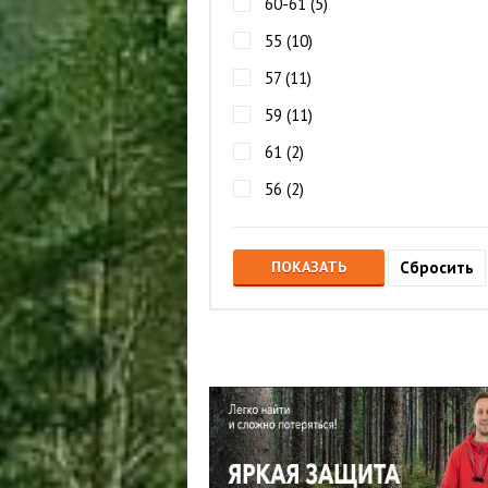
60-61 (
5
)
55 (
10
)
57 (
11
)
59 (
11
)
61 (
2
)
56 (
2
)