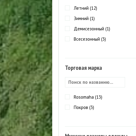
Летний (
12
)
Зимний (
1
)
Демисезонный (
1
)
Всесезонный (
3
)
Торговая марка
Rosomaha (
13
)
Покров (
3
)