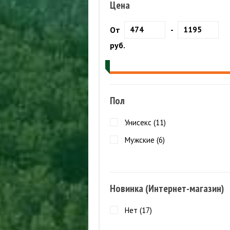
Куртки ветрозащитные
ПАЛАТКИ
Цена
Куртки утепленные
П
М
ТУРИСТИЧЕСКИЕ КОВРИКИ
От
-
О
БРЮКИ
СПАЛЬНЫЕ МЕШКИ
руб.
Шорты
Брюки летние
К
Брюки ветрозащитные
П
Брюки утепленные
Пол
Унисекс (
11
)
Мужские (
6
)
Новинка (Интернет-магазин)
Нет (
17
)