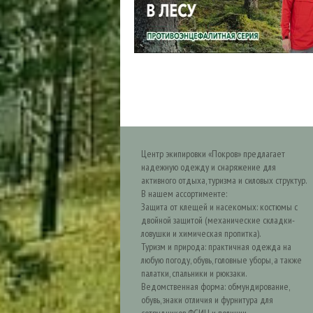
Центр экипировки «Покров» предлагает
надежную одежду и снаряжение для
активного отдыха, туризма и силовых структур.
В нашем ассортименте:
Защита от клещей и насекомых: костюмы с
двойной защитой (механические складки-
ловушки и химическая пропитка).
Туризм и природа: практичная одежда на
любую погоду, обувь, головные уборы, а также
палатки, спальники и рюкзаки.
Ведомственная форма: обмундирование,
обувь, знаки отличия и фурнитура для