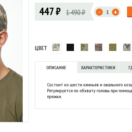
Флисовые брюки
ИНСТРУМЕНТЫ
447 ₽
ОСУДА
ЕМБРАННАЯ ОДЕЖДА
-
1 490 ₽
Флисовые кофты
+
КОБУРЫ, ЧЕХЛЫ, РЕМНИ
Куртки мембранные
ЧКИ
ЖИЛЕТЫ
Кобуры
Обложки, сумки
Ремни
Брюки мембранные
ЕМПИНГОВАЯ МЕБЕЛЬ
Чехлы
ТЕРМОБЕЛЬЕ
ЛАЩИ
КОМБИНЕЗОНЫ
ЦВЕТ
ОПИСАНИЕ
ХАРАКТЕРИСТИКИ
Г
Состоит из шести клиньев и овального коз
Регулируется по обхвату головы при помо
пряжки.