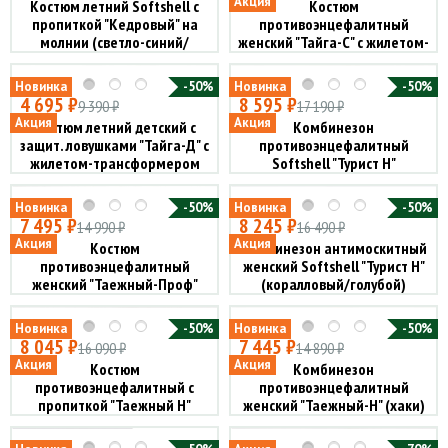
Акция
Костюм летний Softshell с
Костюм
пропиткой "Кедровый" на
противоэнцефалитный
молнии (светло-синий/
женский "Тайга-С" с жилетом-
терракот)
трансформером (мини рип-
стоп, бежевый)
Новинка
-50%
Новинка
-50%
4 695 ₽
8 595 ₽
9 390 ₽
17 190 ₽
Акция
Акция
Костюм летний детский с
Комбинезон
защит. ловушками "Тайга-Д" с
противоэнцефалитный
жилетом-трансформером
Softshell "Турист Н"
(мини рип-стоп, бежевый)
(оливковый)
Новинка
-50%
Новинка
-50%
7 495 ₽
8 245 ₽
14 990 ₽
16 490 ₽
Акция
Акция
Костюм
Комбинезон антимоскитный
противоэнцефалитный
женский Softshell "Турист Н"
женский "Таежный-Проф"
(коралловый/голубой)
(оливковый)
Новинка
-50%
Новинка
-50%
8 045 ₽
7 445 ₽
16 090 ₽
14 890 ₽
Акция
Акция
Костюм
Комбинезон
противоэнцефалитный с
противоэнцефалитный
пропиткой "Таежный Н"
женский "Таежный-Н" (хаки)
("туман")