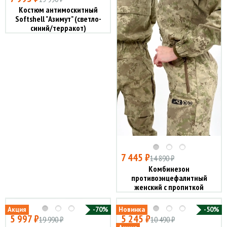
Костюм антимоскитный
Softshell "Азимут" (светло-
синий/терракот)
7 445 ₽
14 890 ₽
Комбинезон
противоэнцефалитный
женский с пропиткой
"Таежный-Н" (туман)
Акция
-70%
Новинка
-50%
5 997 ₽
5 245 ₽
19 990 ₽
10 490 ₽