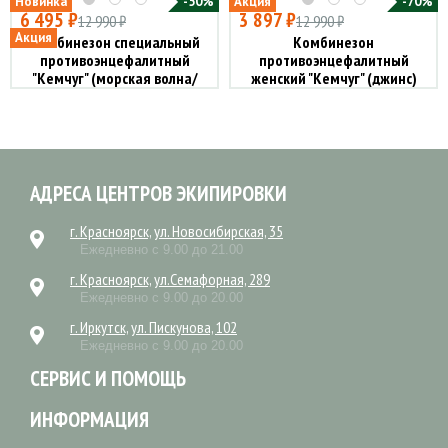
Новинка
-50%
Акция
-70%
6 495 ₽
3 897 ₽
12 990 ₽
12 990 ₽
Акция
Комбинезон специальный
Комбинезон
противоэнцефалитный
противоэнцефалитный
"Кемчуг" (морская волна/
женский "Кемчуг" (джинс)
хаки)
АДРЕСА ЦЕНТРОВ ЭКИПИРОВКИ
г. Красноярск, ул. Новосибирская, 35
Ежедневно с 9.00 до 21.00
г. Красноярск, ул.Семафорная, 289
Ежедневно с 9.00 до 20.00
г. Иркутск, ул. Пискунова, 102
Ежедневно с 9.00 до 20.00
СЕРВИС И ПОМОЩЬ
ИНФОРМАЦИЯ