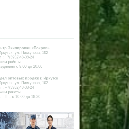
нтр Экипировки «Покров»
 Иркутск, ул. Пискунова, 102
л.: +7(3952)48-08-24
жим работы:
едневно с 9.00 до 20.00
дел оптовых продаж г. Иркутск
 Иркутск, ул. Пискунова, 102
л.: +7(3952)48-08-24
жим работы:
. - Пт.: с 10.00 до 18.30