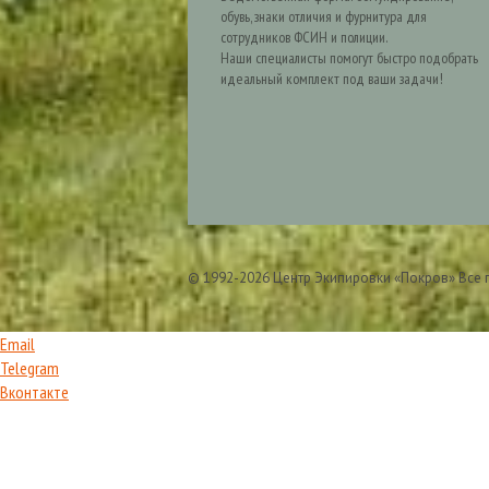
обувь, знаки отличия и фурнитура для
сотрудников ФСИН и полиции.
Наши специалисты помогут быстро подобрать
идеальный комплект под ваши задачи!
© 1992-2026 Центр Экипировки «Покров» Все
Email
Telegram
Вконтакте