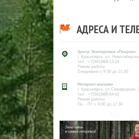
АДРЕСА И ТЕ
Центр Экипировки «Покров»
г. Красноярск, ул. Новосибирска
тел.: +7(391)989-13-24
Режим работы:
Ежедневно с 9.00 до 21.00
Интернет-магазин
г. Красноярск, ул.Семафорная, 
тел.: +7(391)988-64-63
Режим работы:
Пн. - Пт. с 9.00 до 17.30