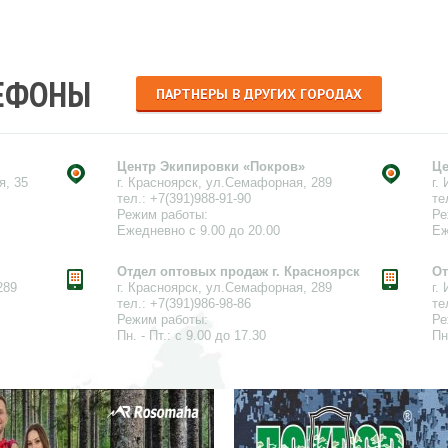
ЛЕФОНЫ
ПАРТНЕРЫ В ДРУГИХ ГОРОДАХ
Центр Экипировки «Покров»
Це
я, 35
г. Красноярск, ул.Семафорная, 289
г.
тел.: +7(391)988-91-90
те
Режим работы:
Ре
Ежедневно с 9.00 до 20.00
Еж
Отдел оптовых продаж г. Красноярск
От
289
г. Красноярск, ул.Семафорная, 289
г.
тел.: +7(391)986-98-86
те
Режим работы:
Ре
Пн. - Пт.: с 9.00 до 17.30
Пн