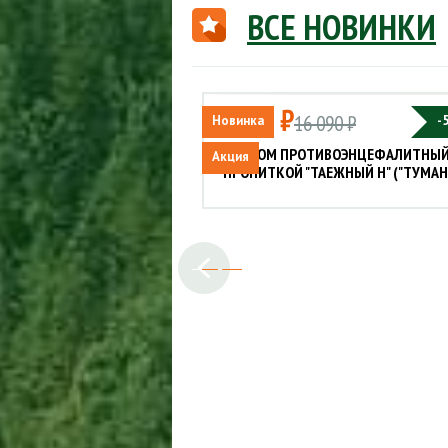
ВСЕ НОВИНКИ
8 045 ₽
16 090 ₽
Новинка
-
КОСТЮМ ПРОТИВОЭНЦЕФАЛИТНЫЙ
Акция
ПРОПИТКОЙ "ТАЕЖНЫЙ Н" ("ТУМАН