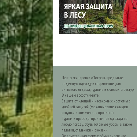
Центр экипировки «Покров» предлагает
надежную одежду и снаряжение для
активного отдыха, туризма и силовых структур.
В нашем ассортименте:
Защита от клещей и насекомых: костюмы с
двойной защитой (механические складки-
ловушки и химическая пропитка).
Туризм и природа: практичная одежда на
любую погоду, обувь, головные уборы, а также
палатки, спальники и рюкзаки.
Ведомственная форма: обмундирование,