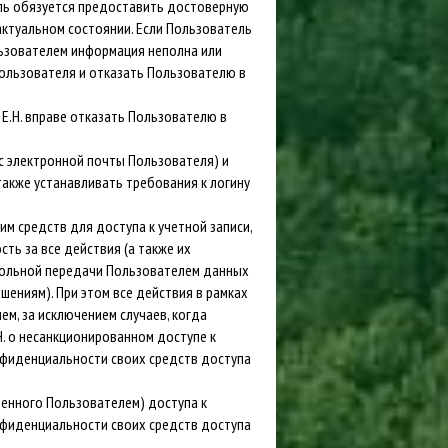
тель обязуется предоставить достоверную
актуальном состоянии. Если Пользователь
льзователем информация неполна или
Пользователя и отказать Пользователю в
 Е.Н. вправе отказать Пользователю в
с электронной почты Пользователя) и
 также устанавливать требования к логину
м средств для доступа к учетной записи,
ть за все действия (а также их
овольной передачи Пользователем данных
шениям). При этом все действия в рамках
м, за исключением случаев, когда
. о несанкционированном доступе к
нфиденциальности своих средств доступа
шенного Пользователем) доступа к
нфиденциальности своих средств доступа