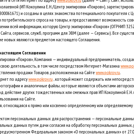
айте в сети Интернет по адресу
www.pokrov.ru
(далее — Сайт). Сайт, испо
Флисовые брюки
ИНСТРУМЕНТЫ
аевной (ИП Кокоулина Е.Н./Центр экипировки «Покров»), зарегистрированн
ОСУДА
ЕМБРАННАЯ ОДЕЖДА
Флисовые кофты
6800061671) и созданы в целях знакомства потенциального покупателя с Ц
КОБУРЫ, ЧЕХЛЫ, РЕМНИ
Куртки мембранные
ЧКИ
 потребительского спроса на товары, и предоставляют возможность сов
ЖИЛЕТЫ
Кобуры
Обложки, сумки
Ремни
Брюки мембранные
ении всей информации, которую Центр экипировки «Покров» (ОГРНИП 325
ЕМПИНГОВАЯ МЕБЕЛЬ
Чехлы
ТЕРМОБЕЛЬЕ
Сайта, сервисов, служб, программ для ЭВМ (далее — Сервисы). Все сущес
ЛАЩИ
ие новых являются предметом настоящего Соглашения.
КОМБИНЕЗОНЫ
в настоящем Соглашении
кипировки «Покров», Компания — индивидуальный предприниматель, созда
свою деятельность, в том числе посредством Интернет-Магазина
www.pok
ствления продажи Товаров, расположенная на Сайте
www.pokrov.ru
.
ернет по адресу
www.pokrov.ru
, который может содержать или непосредст
отографии и аналогичные файлы, которые являются объектами авторского
д действие других тождественных или смежных прав ИП Кокоулиной Е.Н. 
льзования на Сайте.
, относящаяся к прямо или косвенно определенному или определяемому 
ктом персональных данных для распространения — персональные данные,
альных данных путем дачи согласия на обработку персональных данных,
предусмотренном Федеральным законом «О персональных данных» от 27.07