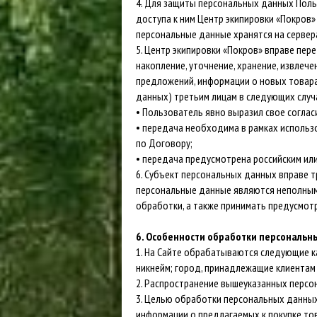
4. Для защиты персональных данных Поль
доступа к ним Центр экипировки «Покро
персональные данные хранятся на сервер
5. Центр экипировки «Покров» вправе пер
накопление, уточнение, хранение, извле
предложений, информации о новых товара
данных) третьим лицам в следующих случ
• Пользователь явно выразил свое соглас
• передача необходима в рамках использ
по Договору;
• передача предусмотрена российским ил
6. Субъект персональных данных вправе т
персональные данные являются неполными
обработки, а также принимать предусмот
6. Особенности обработки персональн
1. На Сайте обрабатываются следующие к
никнейм; город, принадлежащие клиентам 
2. Распространение вышеуказанных персо
3. Целью обработки персональных данных
информации о предлагаемых к покупке тов