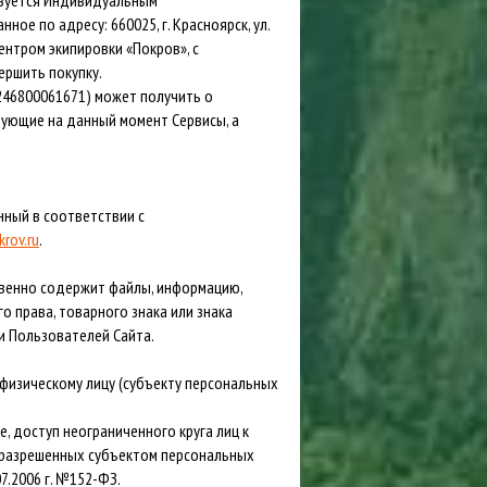
льзуется Индивидуальным
Сигнализации
ТРУСЫ
ое по адресу: 660025, г. Красноярск, ул.
ентром экипировки «Покров», с
ЮБКИ, ПЛАТЬЯ
ершить покупку.
246800061671) может получить о
твующие на данный момент Сервисы, а
нный в соответствии с
rov.ru
.
венно содержит файлы, информацию,
 права, товарного знака или знака
и Пользователей Сайта.
физическому лицу (субъекту персональных
 доступ неограниченного круга лиц к
 разрешенных субъектом персональных
.2006 г. №152-ФЗ.