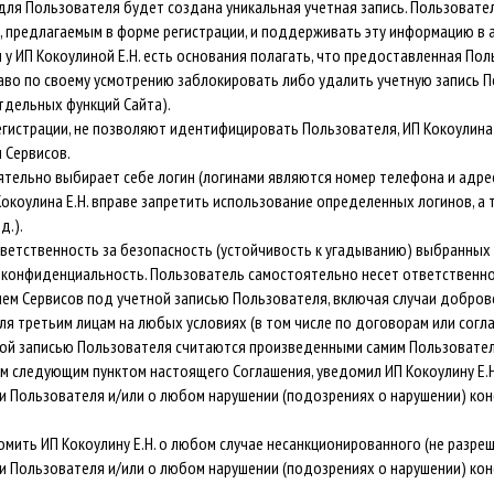
й для Пользователя будет создана уникальная учетная запись. Пользова
, предлагаемым в форме регистрации, и поддерживать эту информацию в 
у ИП Кокоулиной Е.Н. есть основания полагать, что предоставленная По
раво по своему усмотрению заблокировать либо удалить учетную запись 
тдельных функций Сайта).
 регистрации, не позволяют идентифицировать Пользователя, ИП Кокоулина
 Сервисов.
оятельно выбирает себе логин (логинами являются номер телефона и адре
 Кокоулина Е.Н. вправе запретить использование определенных логинов, а
д.).
ветственность за безопасность (устойчивость к угадыванию) выбранных и
 конфиденциальность. Пользователь самостоятельно несет ответственнос
нием Сервисов под учетной записью Пользователя, включая случаи добр
ля третьим лицам на любых условиях (в том числе по договорам или согла
ной записью Пользователя считаются произведенными самим Пользователе
м следующим пунктом настоящего Соглашения, уведомил ИП Кокоулину Е.Н
си Пользователя и/или о любом нарушении (подозрениях о нарушении) ко
мить ИП Кокоулину Е.Н. о любом случае несанкционированного (не разре
си Пользователя и/или о любом нарушении (подозрениях о нарушении) ко