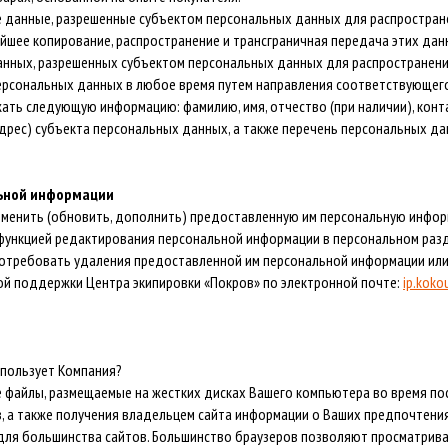
 данные, разрешенные субъектом персональных данных для распростран
йшее копирование, распространение и трансграничная передача этих дан
данных, разрешенных субъектом персональных данных для распространени
ерсональных данных в любое время путем направления соответствующего
жать следующую информацию: фамилию, имя, отчество (при наличии), кон
дрес) субъекта персональных данных, а также перечень персональных д
льной информации
зменить (обновить, дополнить) предоставленную им персональную информ
функцией редактирования персональной информации в персональном разд
потребовать удаления предоставленной им персональной информации или
кой поддержки Центра экипировки «Покров» по электронной почте:
ip.koko
использует Компания?
 файлы, размещаемые на жестких дисках Вашего компьютера во время по
 а также получения владельцем сайта информации о Ваших предпочтениях
для большинства сайтов. Большинство браузеров позволяют просматривать