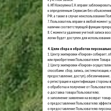
6. ИП Кокоулина Е.Н. вправе заблокироват
к определенным Сервисам без объяснения
РФ, а также в случае неиспользования По
7. Пользователь вправе в любой момент у
наличии соответствующей функции прекра
8. С момента удаления учетной записи вос
логин будет доступен для использования
4. Цели сбора и обработки персональ
1. Центр экипировки «Покров» собирает,
или приобретения Пользователем Товара 
2. Центр экипировки «Покров» осуществ
способами: сбор, запись, систематизация,
предоставление, доступ), обезличивание,
o регистрация и идентификация стороны в
o обработка и получение от Пользовател
o доставка товара Пользователю;
o заполнение заявления на возврат товар
o предоставления Пользователю эффекти
o предоставление Пользователю персона