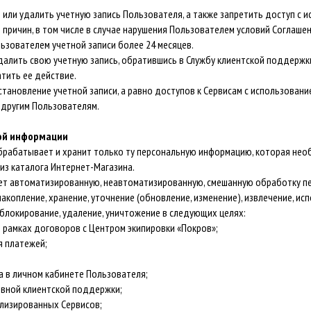
ь или удалить учетную запись Пользователя, а также запретить доступ с 
 причин, в том числе в случае нарушения Пользователем условий Соглаш
льзователем учетной записи более 24 месяцев.
далить свою учетную запись, обратившись в Службу клиентской поддержк
тить ее действие.
становление учетной записи, а равно доступов к Сервисам с использовани
 другим Пользователям.
ной информации
 обрабатывает и хранит только ту персональную информацию, которая не
из каталога Интернет-Магазина.
ляет автоматизированную, неавтоматизированную, смешанную обработку 
 накопление, хранение, уточнение (обновление, изменение), извлечение, ис
 блокирование, удаление, уничтожение в следующих целях:
 рамках договоров с Центром экипировки «Покров»;
я платежей;
а в личном кабинете Пользователя;
вной клиентской поддержки;
лизированных Сервисов;