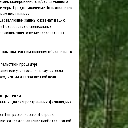
есанкционированного и/или случайного
ые меры. Предоставляемые Пользователем
емых помещениях.
уществляющим запись, систематизацию,
ие Пользователю специальных
ствляющим уничтожение персональных
 Пользователю, выполнения обязательств
ательством процедуры.
ния или уничтожения в случае, если
обходимыми для заявленной цели
ространения
нных для распространения: фамилия, имя;
в Центра экипировки «Покров».
вляется предоставление наиболее полной