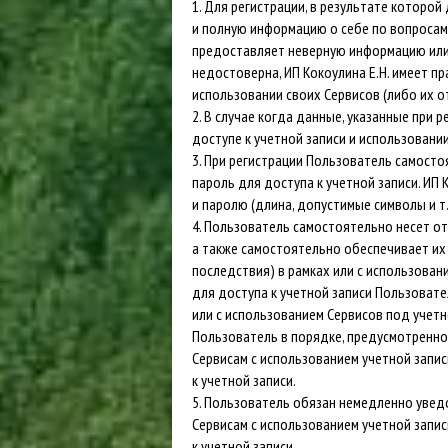
1. Для регистрации, в результате которо
и полную информацию о себе по вопросам
предоставляет неверную информацию или 
недостоверна, ИП Кокоулина Е.Н. имеет п
использовании своих Сервисов (либо их о
2. В случае когда данные, указанные при
доступе к учетной записи и использовании
3. При регистрации Пользователь самост
пароль для доступа к учетной записи. ИП
и паролю (длина, допустимые символы и т.
4. Пользователь самостоятельно несет от
а также самостоятельно обеспечивает их
последствия) в рамках или с использова
для доступа к учетной записи Пользовате
или с использованием Сервисов под учет
Пользователь в порядке, предусмотренно
Сервисам с использованием учетной запи
к учетной записи.
5. Пользователь обязан немедленно уведо
Сервисам с использованием учетной запи
к учетной записи.