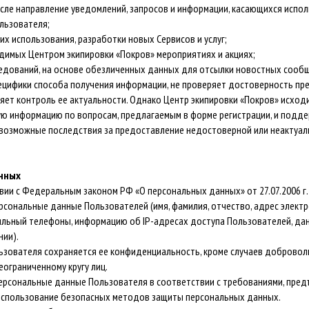
исле направление уведомлений, запросов и информации, касающихся исполь
льзователя;
их использования, разработки новых Сервисов и услуг;
имых Центром экипировки «Покров» мероприятиях и акциях;
ледований, на основе обезличенных данных для отсылки новостных сооб
 специфики способа получения информации, не проверяет достоверность 
ет контроль ее актуальности. Однако Центр экипировки «Покров» исходи
ю информацию по вопросам, предлагаемым в форме регистрации, и подде
е возможные последствия за предоставление недостоверной или неакту
анных
твии с Федеральным законом РФ «О персональных данных» от 27.07.2006 
сональные данные Пользователей (имя, фамилия, отчество, адрес электр
ильный телефоны, информацию об IP-адресах доступа Пользователей, да
нии).
льзователя сохраняется ее конфиденциальность, кроме случаев доброво
ограниченному кругу лиц.
персональные данные Пользователя в соответствии с требованиями, пре
 использование безопасных методов защиты персональных данных.