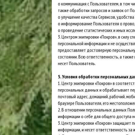
o коммуникация с Пользователем, в том ч
также обработки запросов и заявок от По
o улучшение качества Сервисов, удобства 
o информирование Пользователя о провод
o проведение статистических и иных исс
3. Центром экипировки «Покров», в силу
персональной информации и не осуществля
предоставляет достоверную персональну
состоянии. Всю ответственность, а такж
несет Пользователь.
5. Условия обработки персональных д
1. Центр экипировки «Покров» в соответс
персональных данных и обрабатывает пер
почтовый адрес, домашний, рабочий, моб
браузере Пользователя, его местоположе
2. В отношении персональных данных По
информации о себе для общего доступа не
3. Центр экипировки «Покров» защищает 
информации, и несет ответственность за