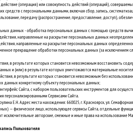
действие (операция) или совокупность действий (операций), совершаемы
их средств с персональными данными, включая сбор, запись, систематизац
ользование, передачу (распространение, предоставление, доступ), обезли
ьных данных - обработка персональных данных с помощью средств вычи
действия, направленные на раскрытие персональных данных неопределенн
ействия, направленные на раскрытие персональных данных определенному
менное прекращение обработки персональных данных (за исключением сл
твия, в результате которых становится невозможным восстановить сод
нных и (или) в результате которых уничтожаются материальные носите
йствия, в результате которых становится невозможным без использова
х данных конкретному субъекту персональных данных;
нтерфейс Сайта, с набором пользовательских инструментов для осуществ
ния персонализированными Сервисами Сайта.
ина Е.Н. Адрес места нахождения: 660025, г. Красноярск, ул. Семафорная,
ных) — физическое лицо, использующее сервисы Сайта, отдельные функции
т исключительные авторские, смежные и иные права на использование М
 запись Пользователя