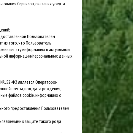
зования Сервисов, оказания услуг, а
щений;
предоставленной Пользователем
т из того, что Пользователь
рживает эту информацию в актуальном
альной информации/персональных данных
г. №152-ФЗ является Оператором
онной почты, пол, дата рождения,
нные файлов cookie, информацию о
льного предоставления Пользователем
дъявляемыми к защите такого рода