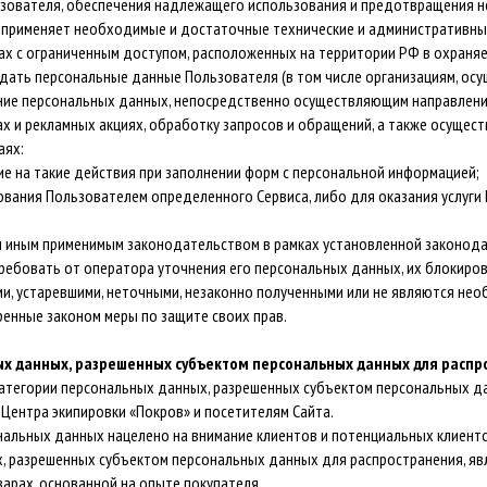
зователя, обеспечения надлежащего использования и предотвращения н
в» применяет необходимые и достаточные технические и административн
ах с ограниченным доступом, расположенных на территории РФ в охраня
едать персональные данные Пользователя (в том числе организациям, ос
чение персональных данных, непосредственно осуществляющим направлен
х и рекламных акциях, обработку запросов и обращений, а также осуще
аях:
ие на такие действия при заполнении форм с персональной информацией;
ования Пользователем определенного Сервиса, либо для оказания услуги
и иным применимым законодательством в рамках установленной законод
ребовать от оператора уточнения его персональных данных, их блокирова
, устаревшими, неточными, незаконно полученными или не являются не
ренные законом меры по защите своих прав.
ых данных, разрешенных субъектом персональных данных для расп
атегории персональных данных, разрешенных субъектом персональных да
Центра экипировки «Покров» и посетителям Сайта.
нальных данных нацелено на внимание клиентов и потенциальных клиенто
, разрешенных субъектом персональных данных для распространения, я
арах, основанной на опыте покупателя.