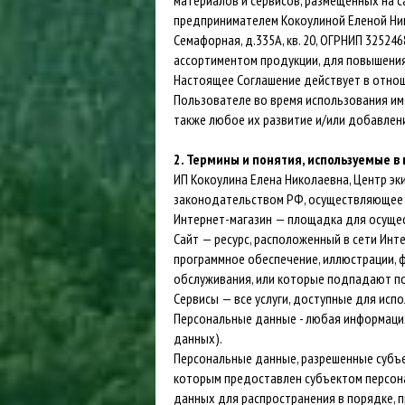
материалов и сервисов, размещенных на с
Куртки ветрозащитные
ПАЛАТКИ
предпринимателем Кокоулиной Еленой Никол
Куртки утепленные
П
М
ТУРИСТИЧЕСКИЕ КОВРИКИ
Семафорная, д.335А, кв. 20, ОГРНИП 32524
О
БРЮКИ
ассортиментом продукции, для повышения
СПАЛЬНЫЕ МЕШКИ
Настоящее Соглашение действует в отнош
Шорты
Брюки летние
К
Пользователе во время использования им 
Брюки ветрозащитные
П
также любое их развитие и/или добавлен
Брюки утепленные
2. Термины и понятия, используемые 
ИП Кокоулина Елена Николаевна, Центр э
законодательством РФ, осуществляющее 
Интернет-магазин — площадка для осуще
Сайт — ресурс, расположенный в сети Инт
программное обеспечение, иллюстрации, ф
обслуживания, или которые подпадают по
Сервисы — все услуги, доступные для испо
Персональные данные - любая информация
данных).
Персональные данные, разрешенные субъе
которым предоставлен субъектом персон
данных для распространения в порядке, 