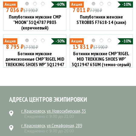
Акция
-60%
Акция
-10%
7 036 ₽
7 011 ₽
17 590 ₽
7 790 ₽
Полуботинки мужские CMP
Полуботинки женские
"MOON" 31Q4787 P803
STROBBS F7618-14 (хаки)
(коричневый)
Акция
-50%
Акция
-10%
8 795 ₽
15 831 ₽
17 590 ₽
17 590 ₽
Ботинки мужские
Ботинки мужские CMP "RIGEL
демисезонные CMP "RIGEL MID
MID TREKKING SHOES WP"
TREKKING SHOES WP" 3Q12947
3Q12947 65UM (темно-серый)
02PD (т. коричневый)
(39-46)
АДРЕСА ЦЕНТРОВ ЭКИПИРОВКИ
г. Красноярск, ул. Новосибирская, 35
Ежедневно с 9.00 до 21.00
г. Красноярск, ул.Семафорная, 289
Ежедневно с 9.00 до 20.00