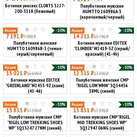
Ботинки унисекс CLORTS 3227-
Полуботинки мужские
200-311R (бежевый)
HUMTTO 160986A-3
(коричневый/черный)
Акция
-10%
Акция
-10%
7 191 ₽
14 211 ₽
7 990 ₽
15 790 ₽
Полуботинки женские
Ботинки мужские EDITEX
HUMTTO 160986B-3 (темно-
"CLIMBER" W2419-3Z (серый/
серый/сиреневый)
красный) (41-46)
Акция
-10%
Акция
-30%
15 021 ₽
12 313 ₽
16 690 ₽
17 590 ₽
Ботинки мужские EDITEX
Полуботинки женские CMP
"GREENLAND" W2435-9Z (хаки)
"RIGEL LOW WMN" 3Q54456
(41-46)
38ML (синий)
Акция
-10%
Акция
-10%
15 831 ₽
15 831 ₽
17 590 ₽
17 590 ₽
Полуботинки мужские CMP
Ботинки мужские CMP "RIGEL
"RIGEL LOW TREKKING SHOES
MID TREKKING SHOES WP"
WP" 3Q13247 27NM (синий)
3Q12947 06NG (синий)