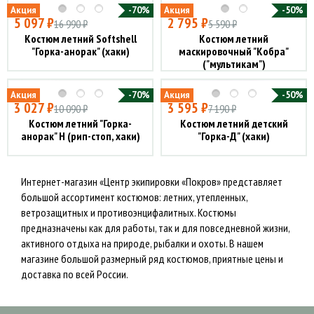
Акция
-70%
Акция
-50%
5 097 ₽
2 795 ₽
16 990 ₽
5 590 ₽
Костюм летний Softshell
Костюм летний
"Горка-анорак" (хаки)
маскировочный "Кобра"
("мультикам")
Акция
-70%
Акция
-50%
3 027 ₽
3 595 ₽
10 090 ₽
7 190 ₽
Костюм летний "Горка-
Костюм летний детский
анорак" Н (рип-стоп, хаки)
"Горка-Д" (хаки)
Интернет-магазин «Центр экипировки «Покров» представляет
большой ассортимент костюмов: летних, утепленных,
ветрозащитных и противоэнцифалитных. Костюмы
предназначены как для работы, так и для повседневной жизни,
активного отдыха на природе, рыбалки и охоты. В нашем
магазине большой размерный ряд костюмов, приятные цены и
доставка по всей России.