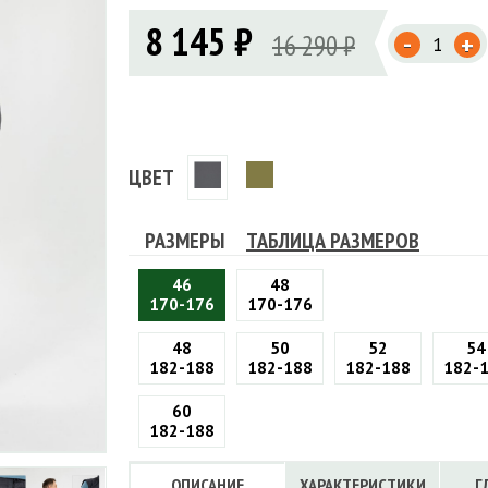
Флисовые брюки
ИНСТРУМЕНТЫ
8 145 ₽
ОСУДА
ЕМБРАННАЯ ОДЕЖДА
-
Флисовые кофты
16 290 ₽
+
КОБУРЫ, ЧЕХЛЫ, РЕМНИ
Куртки мембранные
ЧКИ
ЖИЛЕТЫ
Кобуры
Обложки, сумки
Ремни
Брюки мембранные
ЕМПИНГОВАЯ МЕБЕЛЬ
Чехлы
ТЕРМОБЕЛЬЕ
ЛАЩИ
КОМБИНЕЗОНЫ
ЦВЕТ
РАЗМЕРЫ
ТАБЛИЦА РАЗМЕРОВ
46
48
170-176
170-176
48
50
52
54
182-188
182-188
182-188
182-
60
182-188
ОПИСАНИЕ
ХАРАКТЕРИСТИКИ
Г