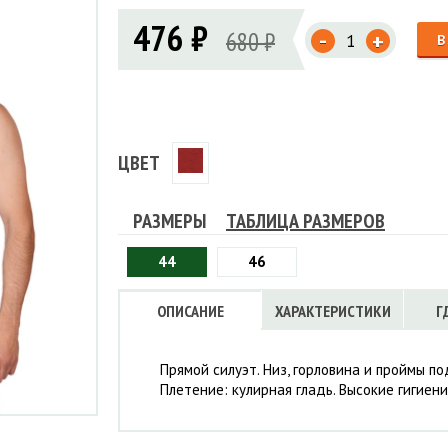
Флисовые брюки
ИНСТРУМЕНТЫ
476 ₽
ОСУДА
ЕМБРАННАЯ ОДЕЖДА
-
680 ₽
Флисовые кофты
+
В
КОБУРЫ, ЧЕХЛЫ, РЕМНИ
Куртки мембранные
ЧКИ
ЖИЛЕТЫ
Кобуры
Обложки, сумки
Ремни
Брюки мембранные
ЕМПИНГОВАЯ МЕБЕЛЬ
Чехлы
ТЕРМОБЕЛЬЕ
ЛАЩИ
КОМБИНЕЗОНЫ
ЦВЕТ
РАЗМЕРЫ
ТАБЛИЦА РАЗМЕРОВ
44
46
ОПИСАНИЕ
ХАРАКТЕРИСТИКИ
Г
Прямой силуэт. Низ, горловина и проймы п
Плетение: кулирная гладь. Высокие гигиени