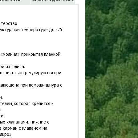
стерство
уктур при температуре до -25
«молния», прикрытая планкой
ой из флиса.
олнительно регулируются при
 капюшона при помощи шнура с
и.
телем, которая крепится к
.
и.
тые клапанами; нижние с
е карман с клапаном на
лкро».