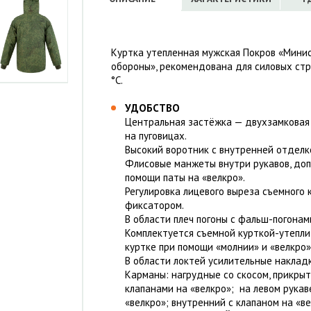
Куртка утепленная мужская Покров «Мини
обороны», рекомендована для силовых стр
°С.
УДОБСТВО
Центральная застёжка — двухзамковая 
на пуговицах.
Высокий воротник с внутренней отделк
Флисовые манжеты внутри рукавов, доп
помощи паты на «велкро».
Регулировка лицевого выреза съемного
фиксатором.
В области плеч погоны с фальш-погонам
Комплектуется съемной курткой-утепли
куртке при помощи «молнии» и «велкро»
В области локтей усилительные накладк
Карманы: нагрудные со скосом, прикры
клапанами на «велкро»; на левом рукав
«велкро»; внутренний с клапаном на «ве