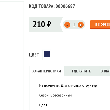
Флисовые брюки
ИНСТРУМЕНТЫ
КОД ТОВАРА: 00006687
ОСУДА
ЕМБРАННАЯ ОДЕЖДА
Флисовые кофты
КОБУРЫ, ЧЕХЛЫ, РЕМНИ
Куртки мембранные
ЧКИ
ЖИЛЕТЫ
Кобуры
Обложки, сумки
Ремни
Брюки мембранные
210 ₽
ЕМПИНГОВАЯ МЕБЕЛЬ
-
+
Чехлы
В КОРЗИ
ТЕРМОБЕЛЬЕ
ЛАЩИ
КОМБИНЕЗОНЫ
ЦВЕТ
ХАРАКТЕРИСТИКИ
ГДЕ КУПИТЬ
ОПЛА
Назначение: Для силовых структур
Сезон: Всесезонный
Цвет: