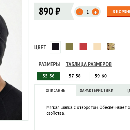
Флисовые брюки
ИНСТРУМЕНТЫ
890 ₽
ОСУДА
ЕМБРАННАЯ ОДЕЖДА
-
Флисовые кофты
+
В КОРЗИ
КОБУРЫ, ЧЕХЛЫ, РЕМНИ
Куртки мембранные
ЧКИ
ЖИЛЕТЫ
Кобуры
Обложки, сумки
Ремни
Брюки мембранные
ЕМПИНГОВАЯ МЕБЕЛЬ
Чехлы
ТЕРМОБЕЛЬЕ
ЛАЩИ
КОМБИНЕЗОНЫ
ЦВЕТ
РАЗМЕРЫ
ТАБЛИЦА РАЗМЕРОВ
55-56
57-58
59-60
ОПИСАНИЕ
ХАРАКТЕРИСТИКИ
Г
Мягкая шапка с отворотом. Обеспечивает
свойства.