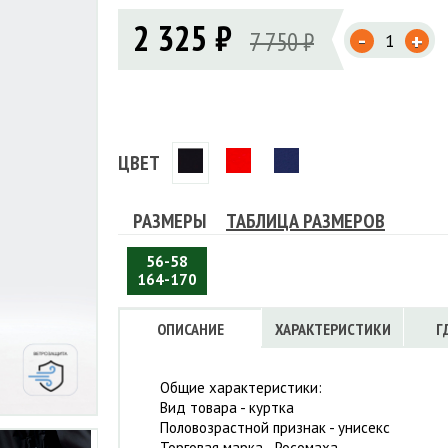
Флисовые брюки
ИНСТРУМЕНТЫ
2 325 ₽
ОСУДА
ЕМБРАННАЯ ОДЕЖДА
-
Флисовые кофты
7 750 ₽
+
КОБУРЫ, ЧЕХЛЫ, РЕМНИ
Куртки мембранные
ЧКИ
ЖИЛЕТЫ
Кобуры
Обложки, сумки
Ремни
Брюки мембранные
ЕМПИНГОВАЯ МЕБЕЛЬ
Чехлы
ТЕРМОБЕЛЬЕ
ЛАЩИ
КОМБИНЕЗОНЫ
ЦВЕТ
РАЗМЕРЫ
ТАБЛИЦА РАЗМЕРОВ
56-58
164-170
ОПИСАНИЕ
ХАРАКТЕРИСТИКИ
Г
Общие характеристики:
Вид товара - куртка
Половозрастной признак - унисекс
Торговая марка - Росомаха