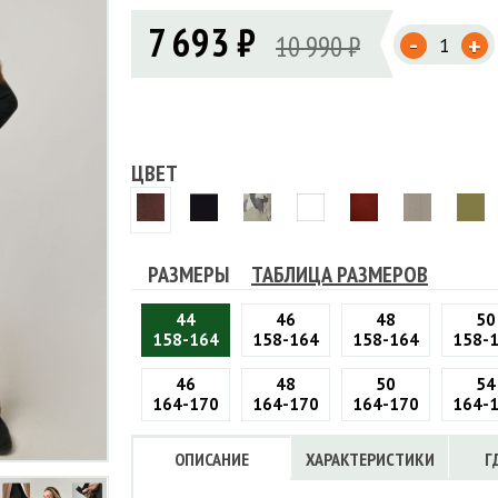
Флисовые брюки
ИНСТРУМЕНТЫ
7 693 ₽
ОСУДА
ЕМБРАННАЯ ОДЕЖДА
-
Флисовые кофты
10 990 ₽
+
КОБУРЫ, ЧЕХЛЫ, РЕМНИ
Куртки мембранные
ЧКИ
ЖИЛЕТЫ
Кобуры
Обложки, сумки
Ремни
Брюки мембранные
ЕМПИНГОВАЯ МЕБЕЛЬ
Чехлы
ТЕРМОБЕЛЬЕ
ЛАЩИ
КОМБИНЕЗОНЫ
ЦВЕТ
РАЗМЕРЫ
ТАБЛИЦА РАЗМЕРОВ
44
46
48
50
158-164
158-164
158-164
158-
46
48
50
54
164-170
164-170
164-170
164-
ОПИСАНИЕ
ХАРАКТЕРИСТИКИ
Г