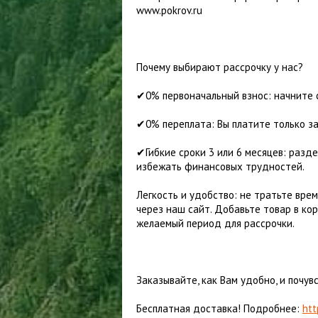
Куртки ветрозащитные
ПАЛАТКИ
www.pokrov.ru
Куртки утепленные
П
М
ТУРИСТИЧЕСКИЕ КОВРИКИ
О
БРЮКИ
СПАЛЬНЫЕ МЕШКИ
Шорты
Брюки летние
К
Почему выбирают рассрочку у нас?
Брюки ветрозащитные
П
✔0% первоначальный взнос: начните с
Брюки утепленные
✔0% переплата: Вы платите только за
✔Гибкие сроки 3 или 6 месяцев: разд
избежать финансовых трудностей.
Легкость и удобство: не тратьте врем
через наш сайт. Добавьте товар в ко
желаемый период для рассрочки.
Заказывайте, как Вам удобно, и почув
Бесплатная доставка! Подробнее:
htt