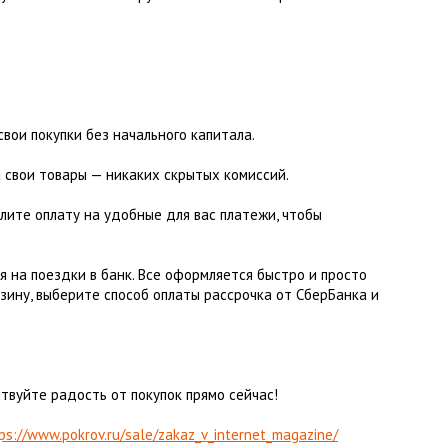
Флисовые брюки
ИНСТРУМЕНТЫ
ОСУДА
ЕМБРАННАЯ ОДЕЖДА
Флисовые кофты
КОБУРЫ, ЧЕХЛЫ, РЕМНИ
Куртки мембранные
ЧКИ
ЖИЛЕТЫ
Кобуры
Обложки, сумки
Ремни
Брюки мембранные
ЕМПИНГОВАЯ МЕБЕЛЬ
Чехлы
ТЕРМОБЕЛЬЕ
ЛАЩИ
вои покупки без начального капитала.
КОМБИНЕЗОНЫ
 свои товары — никаких скрытых комиссий.
елите оплату на удобные для вас платежи, чтобы
я на поездки в банк. Все оформляется быстро и просто
рзину, выберите способ оплаты рассрочка от СберБанка и
ствуйте радость от покупок прямо сейчас!
ps://www.pokrov.ru/sale/zakaz_v_internet_magazine/