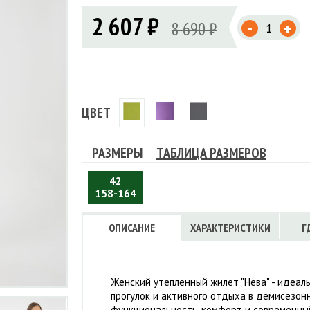
Флисовые брюки
ИНСТРУМЕНТЫ
2 607 ₽
ОСУДА
ЕМБРАННАЯ ОДЕЖДА
-
Флисовые кофты
8 690 ₽
+
КОБУРЫ, ЧЕХЛЫ, РЕМНИ
Куртки мембранные
ЧКИ
ЖИЛЕТЫ
Кобуры
Обложки, сумки
Ремни
Брюки мембранные
ЕМПИНГОВАЯ МЕБЕЛЬ
Чехлы
ТЕРМОБЕЛЬЕ
ЛАЩИ
КОМБИНЕЗОНЫ
ЦВЕТ
РАЗМЕРЫ
ТАБЛИЦА РАЗМЕРОВ
42
158-164
ОПИСАНИЕ
ХАРАКТЕРИСТИКИ
Г
Женский утепленный жилет "Нева" - идеал
прогулок и активного отдыха в демисезон
функциональность, комфорт и современны