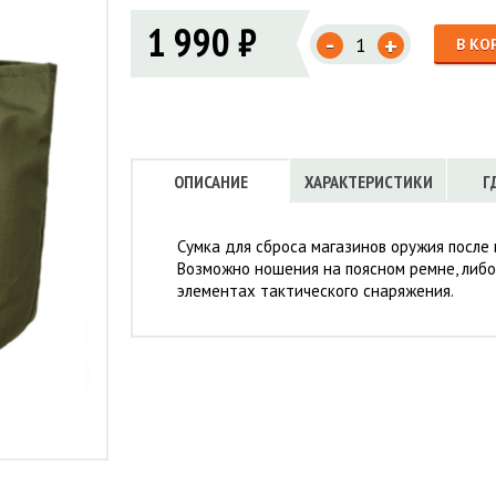
Флисовые брюки
ИНСТРУМЕНТЫ
1 990 ₽
ОСУДА
ЕМБРАННАЯ ОДЕЖДА
-
Флисовые кофты
+
В КО
КОБУРЫ, ЧЕХЛЫ, РЕМНИ
Куртки мембранные
ЧКИ
ЖИЛЕТЫ
Кобуры
Обложки, сумки
Ремни
Брюки мембранные
ЕМПИНГОВАЯ МЕБЕЛЬ
Чехлы
ТЕРМОБЕЛЬЕ
ЛАЩИ
КОМБИНЕЗОНЫ
ОПИСАНИЕ
ХАРАКТЕРИСТИКИ
Г
Сумка для сброса магазинов оружия после
Возможно ношения на поясном ремне, либ
элементах тактического снаряжения.