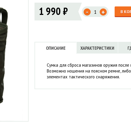
Флисовые брюки
ИНСТРУМЕНТЫ
1 990 ₽
ОСУДА
ЕМБРАННАЯ ОДЕЖДА
-
Флисовые кофты
+
В КО
КОБУРЫ, ЧЕХЛЫ, РЕМНИ
Куртки мембранные
ЧКИ
ЖИЛЕТЫ
Кобуры
Обложки, сумки
Ремни
Брюки мембранные
ЕМПИНГОВАЯ МЕБЕЛЬ
Чехлы
ТЕРМОБЕЛЬЕ
ЛАЩИ
КОМБИНЕЗОНЫ
ОПИСАНИЕ
ХАРАКТЕРИСТИКИ
Г
Сумка для сброса магазинов оружия после
Возможно ношения на поясном ремне, либ
элементах тактического снаряжения.