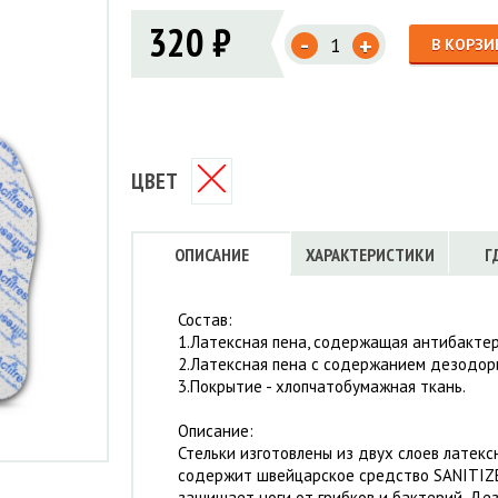
Флисовые брюки
ИНСТРУМЕНТЫ
320 ₽
ОСУДА
ЕМБРАННАЯ ОДЕЖДА
-
Флисовые кофты
+
В КОРЗИ
КОБУРЫ, ЧЕХЛЫ, РЕМНИ
Куртки мембранные
ЧКИ
ЖИЛЕТЫ
Кобуры
Обложки, сумки
Ремни
Брюки мембранные
ЕМПИНГОВАЯ МЕБЕЛЬ
Чехлы
ТЕРМОБЕЛЬЕ
ЛАЩИ
КОМБИНЕЗОНЫ
ЦВЕТ
ОПИСАНИЕ
ХАРАКТЕРИСТИКИ
Г
Состав:
1.Латексная пена, содержащая антибактер
2.Латексная пена с содержанием дезодор
3.Покрытие - хлопчатобумажная ткань.
Описание:
Стельки изготовлены из двух слоев латекс
содержит швейцарское средство SANITIZ
защищает ноги от грибков и бактерий. Д