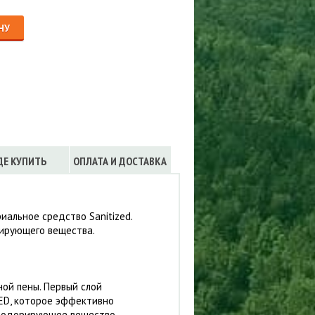
Сигнализации
ТРУСЫ
НУ
ЮБКИ, ПЛАТЬЯ
ДЕ КУПИТЬ
ОПЛАТА И ДОСТАВКА
иальное средство Sanitized.
ирующего вещества.
ной пены. Первый слой
ED, которое эффективно
езодорирующее вещество,