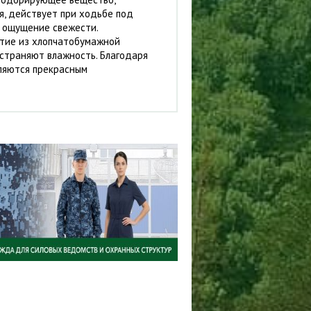
я, действует при ходьбе под
т ощущение свежести.
тие из хлопчатобумажной
страняют влажность. Благодаря
вляются прекрасным