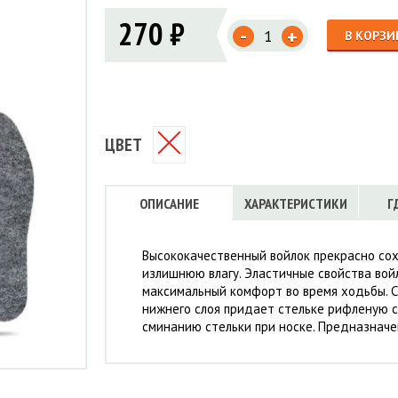
Флисовые брюки
ИНСТРУМЕНТЫ
270 ₽
ОСУДА
ЕМБРАННАЯ ОДЕЖДА
-
Флисовые кофты
+
В КОРЗИ
КОБУРЫ, ЧЕХЛЫ, РЕМНИ
Куртки мембранные
ЧКИ
ЖИЛЕТЫ
Кобуры
Обложки, сумки
Ремни
Брюки мембранные
ЕМПИНГОВАЯ МЕБЕЛЬ
Чехлы
ТЕРМОБЕЛЬЕ
ЛАЩИ
КОМБИНЕЗОНЫ
ЦВЕТ
ОПИСАНИЕ
ХАРАКТЕРИСТИКИ
Г
Высококачественный войлок прекрасно сох
излишнюю влагу. Эластичные свойства вой
максимальный комфорт во время ходьбы. 
нижнего слоя придает стельке рифленую с
сминанию стельки при носке. Предназначе