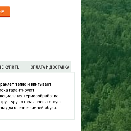
Сигнализации
ТРУСЫ
НУ
ЮБКИ, ПЛАТЬЯ
ДЕ КУПИТЬ
ОПЛАТА И ДОСТАВКА
раняет тепло и впитывает
лока гарантируют
Специальная термоообработка
труктуру которая препятствует
ны для осенне-зимней обуви.