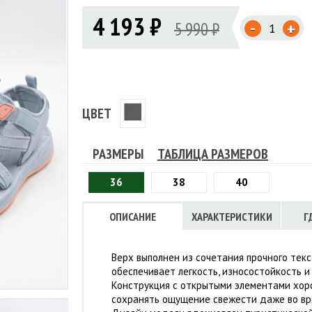
Флисовые брюки
ИНСТРУМЕНТЫ
4 193 ₽
ОСУДА
ЕМБРАННАЯ ОДЕЖДА
-
Флисовые кофты
5 990 ₽
+
КОБУРЫ, ЧЕХЛЫ, РЕМНИ
Куртки мембранные
ЧКИ
ЖИЛЕТЫ
Кобуры
Обложки, сумки
Ремни
Брюки мембранные
ЕМПИНГОВАЯ МЕБЕЛЬ
Чехлы
ТЕРМОБЕЛЬЕ
ЛАЩИ
КОМБИНЕЗОНЫ
ЦВЕТ
РАЗМЕРЫ
ТАБЛИЦА РАЗМЕРОВ
36
38
40
ОПИСАНИЕ
ХАРАКТЕРИСТИКИ
Г
Верх выполнен из сочетания прочного текс
обеспечивает легкость, износостойкость и
Конструкция с открытыми элементами хоро
сохранять ощущение свежести даже во вр