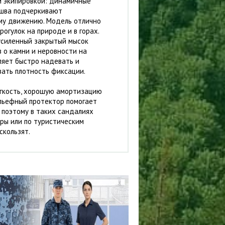
 экипировкой: динамичные
ошва подчеркивают
ому движению. Модель отлично
рогулок на природе и в горах.
усиленный закрытый мысок
 о камни и неровности на
ляет быстро надевать и
вать плотность фиксации.
егкость, хорошую амортизацию
ельефный протектор помогает
 поэтому в таких сандалиях
оры или по туристическим
скользят.