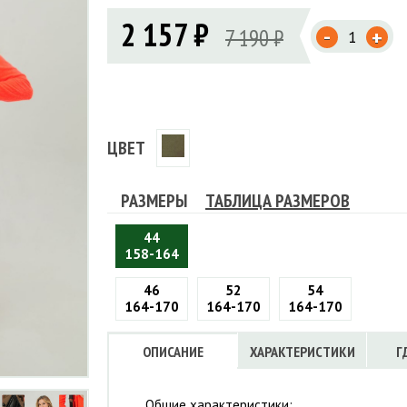
Флисовые брюки
ИНСТРУМЕНТЫ
2 157 ₽
ОСУДА
ЕМБРАННАЯ ОДЕЖДА
-
Флисовые кофты
7 190 ₽
+
КОБУРЫ, ЧЕХЛЫ, РЕМНИ
Куртки мембранные
ЧКИ
ЖИЛЕТЫ
Кобуры
Обложки, сумки
Ремни
Брюки мембранные
ЕМПИНГОВАЯ МЕБЕЛЬ
Чехлы
ТЕРМОБЕЛЬЕ
ЛАЩИ
КОМБИНЕЗОНЫ
ЦВЕТ
РАЗМЕРЫ
ТАБЛИЦА РАЗМЕРОВ
44
158-164
46
52
54
164-170
164-170
164-170
ОПИСАНИЕ
ХАРАКТЕРИСТИКИ
Г
Общие характеристики: