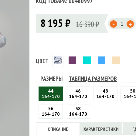
КОД ТОВАРА: 00480997
Флисовые брюки
ИНСТРУМЕНТЫ
ОСУДА
ЕМБРАННАЯ ОДЕЖДА
Флисовые кофты
КОБУРЫ, ЧЕХЛЫ, РЕМНИ
Куртки мембранные
ЧКИ
8 195 ₽
-
16 390 ₽
+
ЖИЛЕТЫ
Кобуры
Обложки, сумки
Ремни
Брюки мембранные
ЕМПИНГОВАЯ МЕБЕЛЬ
Чехлы
ТЕРМОБЕЛЬЕ
ЛАЩИ
КОМБИНЕЗОНЫ
ЦВЕТ
РАЗМЕРЫ
ТАБЛИЦА РАЗМЕРОВ
44
46
48
50
164-170
164-170
164-170
164-
56
58
164-170
164-170
ОПИСАНИЕ
ХАРАКТЕРИСТИКИ
Г