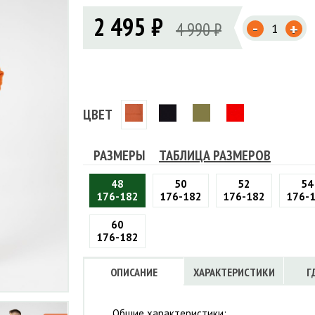
Флисовые брюки
ИНСТРУМЕНТЫ
2 495 ₽
ОСУДА
ЕМБРАННАЯ ОДЕЖДА
-
Флисовые кофты
4 990 ₽
+
КОБУРЫ, ЧЕХЛЫ, РЕМНИ
Куртки мембранные
ЧКИ
ЖИЛЕТЫ
Кобуры
Обложки, сумки
Ремни
Брюки мембранные
ЕМПИНГОВАЯ МЕБЕЛЬ
Чехлы
ТЕРМОБЕЛЬЕ
ЛАЩИ
КОМБИНЕЗОНЫ
ЦВЕТ
РАЗМЕРЫ
ТАБЛИЦА РАЗМЕРОВ
48
50
52
54
176-182
176-182
176-182
176-
60
176-182
ОПИСАНИЕ
ХАРАКТЕРИСТИКИ
Г
Общие характеристики: