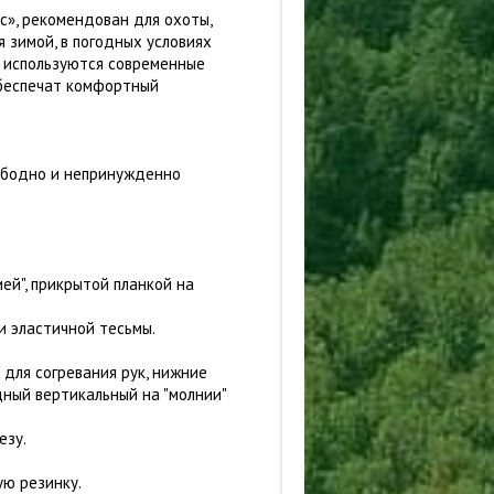
», рекомендован для охоты,
 зимой, в погодных условиях
и используются современные
обеспечат комфортный
вободно и непринужденно
ей", прикрытой планкой на
и эластичной тесьмы.
 для согревания рук, нижние
удный вертикальный на "молнии"
езу.
ую резинку.