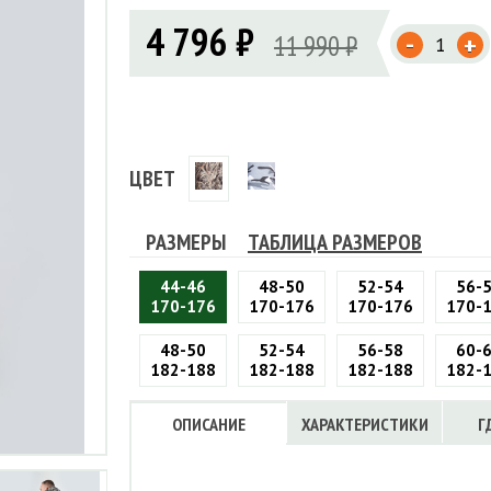
Флисовые брюки
ИНСТРУМЕНТЫ
4 796 ₽
ОСУДА
ЕМБРАННАЯ ОДЕЖДА
-
Флисовые кофты
11 990 ₽
+
КОБУРЫ, ЧЕХЛЫ, РЕМНИ
Куртки мембранные
ЧКИ
ЖИЛЕТЫ
Кобуры
Обложки, сумки
Ремни
Брюки мембранные
ЕМПИНГОВАЯ МЕБЕЛЬ
Чехлы
ТЕРМОБЕЛЬЕ
ЛАЩИ
КОМБИНЕЗОНЫ
ЦВЕТ
РАЗМЕРЫ
ТАБЛИЦА РАЗМЕРОВ
44-46
48-50
52-54
56-
170-176
170-176
170-176
170-
48-50
52-54
56-58
60-
182-188
182-188
182-188
182-
ОПИСАНИЕ
ХАРАКТЕРИСТИКИ
Г