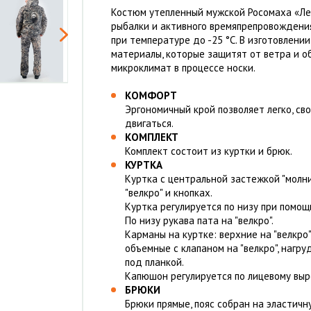
Костюм утепленный мужской Росомаха «Лес
рыбалки и активного времяпрепровождения
при температуре до -25 °С. В изготовлени
материалы, которые защитят от ветра и 
микроклимат в процессе носки.
КОМФОРТ
Эргономичный крой позволяет легко, с
двигаться.
КОМПЛЕКТ
Комплект состоит из куртки и брюк.
КУРТКА
Куртка с центральной застежкой "молни
"велкро" и кнопках.
Куртка регулируется по низу при помощ
По низу рукава пата на "велкро".
Карманы на куртке: верхние на "велкро"
объемные с клапаном на "велкро", нагр
под планкой.
Капюшон регулируется по лицевому выр
БРЮКИ
Брюки прямые, пояс собран на эластичн