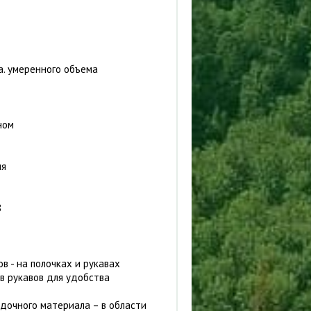
а. умеренного объема
ном
ия
8
в - на полочках и рукавах
в рукавов для удобства
дочного материала – в области