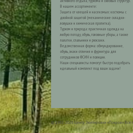
активного отдыха, туризма и силовых структур.
В нашем ассортименте:
Защита от клещей и насекомых: костюмы с
двойной защитой (механические складки-
ловушки и химическая пропитка).
Туризм и природа: практичная одежда на
любую погоду, обувь, головные уборы, а также
палатки, спальники и рюкзаки.
Ведомственная форма: обмундирование,
обувь, знаки отличия и фурнитура для
сотрудников ФСИН и полиции.
Наши специалисты помогут быстро подобрать
идеальный комплект под ваши задачи!
© 1992-2026 Центр Экипировки «Покров» Все