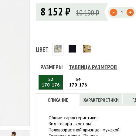
Флисовые брюки
ИНСТРУМЕНТЫ
8 152 ₽
ОСУДА
ЕМБРАННАЯ ОДЕЖДА
-
Флисовые кофты
10 190 ₽
+
КОБУРЫ, ЧЕХЛЫ, РЕМНИ
Куртки мембранные
ЧКИ
ЖИЛЕТЫ
Кобуры
Обложки, сумки
Ремни
Брюки мембранные
ЕМПИНГОВАЯ МЕБЕЛЬ
Чехлы
ТЕРМОБЕЛЬЕ
ЛАЩИ
КОМБИНЕЗОНЫ
ЦВЕТ
РАЗМЕРЫ
ТАБЛИЦА РАЗМЕРОВ
52
54
170-176
170-176
ОПИСАНИЕ
ХАРАКТЕРИСТИКИ
Г
Общие характеристики:
Вид товара - костюм
Половозрастной признак - мужской
Торговая марка - Покров