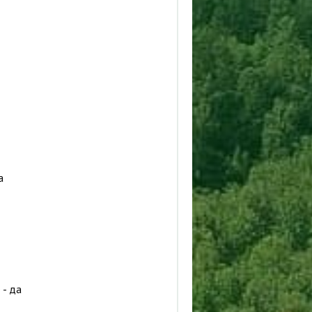
а
 - да