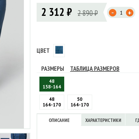
Флисовые брюки
ИНСТРУМЕНТЫ
2 312 ₽
ОСУДА
ЕМБРАННАЯ ОДЕЖДА
-
Флисовые кофты
2 890 ₽
+
КОБУРЫ, ЧЕХЛЫ, РЕМНИ
Куртки мембранные
ЧКИ
ЖИЛЕТЫ
Кобуры
Обложки, сумки
Ремни
Брюки мембранные
ЕМПИНГОВАЯ МЕБЕЛЬ
Чехлы
ТЕРМОБЕЛЬЕ
ЛАЩИ
КОМБИНЕЗОНЫ
ЦВЕТ
РАЗМЕРЫ
ТАБЛИЦА РАЗМЕРОВ
48
158-164
48
50
164-170
164-170
ОПИСАНИЕ
ХАРАКТЕРИСТИКИ
Г