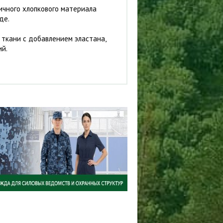
ичного хлопкового материала
де.
 ткани с добавлением эластана,
ий.