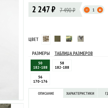
Флисовые брюки
ИНСТРУМЕНТЫ
2 247 ₽
ОСУДА
ЕМБРАННАЯ ОДЕЖДА
-
Флисовые кофты
7 490 ₽
+
КОБУРЫ, ЧЕХЛЫ, РЕМНИ
Куртки мембранные
ЧКИ
ЖИЛЕТЫ
Кобуры
Обложки, сумки
Ремни
Брюки мембранные
ЕМПИНГОВАЯ МЕБЕЛЬ
Чехлы
ТЕРМОБЕЛЬЕ
ЛАЩИ
КОМБИНЕЗОНЫ
ЦВЕТ
РАЗМЕРЫ
ТАБЛИЦА РАЗМЕРОВ
50
58
182-188
182-188
56
170-176
ОПИСАНИЕ
ХАРАКТЕРИСТИКИ
Г