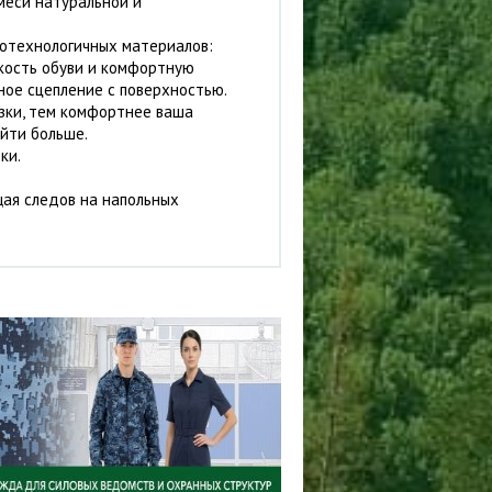
меси натуральной и
котехнологичных материалов:
кость обуви и комфортную
ное сцепление с поверхностью.
зки, тем комфортнее ваша
ойти больше.
ки.
щая следов на напольных