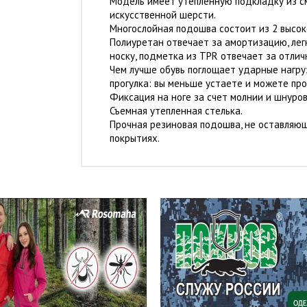
Модель имеет утепленную подкладку из с
искусственной шерсти.
Многослойная подошва состоит из 2 высо
Полиуретан отвечает за амортизацию, лег
носку, подметка из TPR отвечает за отлич
Чем лучше обувь поглощает ударные нагру
прогулка: вы меньше устаете и можете пр
Фиксация на ноге за счет молнии и шнуров
Съемная утепленная стелька.
Прочная резиновая подошва, не оставляю
покрытиях.