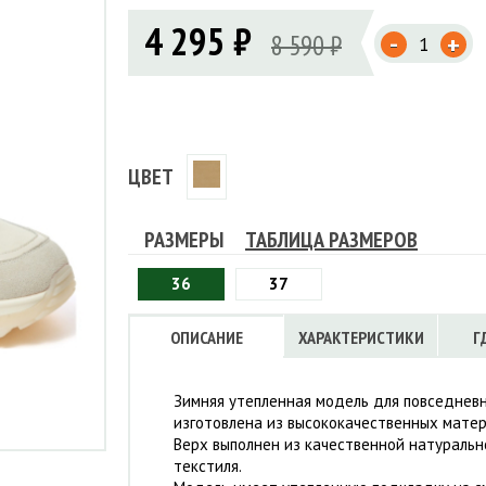
Флисовые брюки
ИНСТРУМЕНТЫ
4 295 ₽
ОСУДА
ЕМБРАННАЯ ОДЕЖДА
-
Флисовые кофты
8 590 ₽
+
КОБУРЫ, ЧЕХЛЫ, РЕМНИ
Куртки мембранные
ЧКИ
ЖИЛЕТЫ
Кобуры
Обложки, сумки
Ремни
Брюки мембранные
ЕМПИНГОВАЯ МЕБЕЛЬ
Чехлы
ТЕРМОБЕЛЬЕ
ЛАЩИ
КОМБИНЕЗОНЫ
ЦВЕТ
РАЗМЕРЫ
ТАБЛИЦА РАЗМЕРОВ
36
37
ОПИСАНИЕ
ХАРАКТЕРИСТИКИ
Г
Зимняя утепленная модель для повседневн
изготовлена из высококачественных матер
Верх выполнен из качественной натуральн
текстиля.