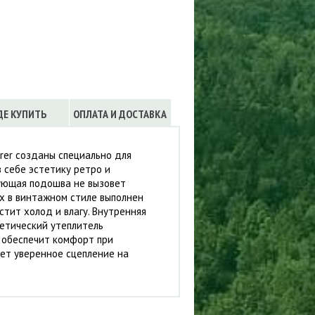
Сигнализации
ТРУСЫ
ЮБКИ, ПЛАТЬЯ
ДЕ КУПИТЬ
ОПЛАТА И ДОСТАВКА
rer созданы специально для
 себе эстетику ретро и
ующая подошва не вызовет
рх в винтажном стиле выполнен
стит холод и влагу. Внутренняя
тетический утеплитель
 обеспечит комфорт при
ает уверенное сцепление на