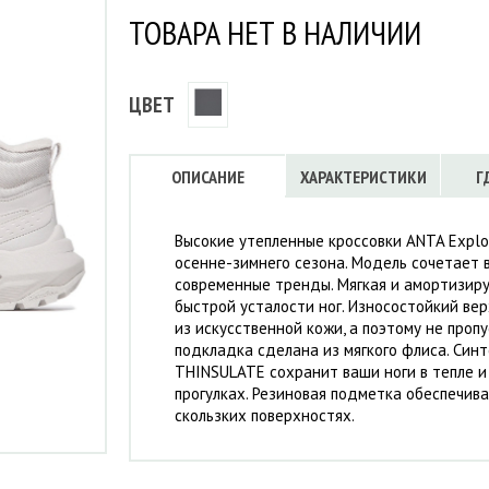
Флисовые брюки
ИНСТРУМЕНТЫ
ТОВАРА НЕТ В НАЛИЧИИ
ОСУДА
ЕМБРАННАЯ ОДЕЖДА
Флисовые кофты
КОБУРЫ, ЧЕХЛЫ, РЕМНИ
Куртки мембранные
ЧКИ
ЖИЛЕТЫ
Кобуры
Обложки, сумки
Ремни
Брюки мембранные
ЕМПИНГОВАЯ МЕБЕЛЬ
ЦВЕТ
Чехлы
ТЕРМОБЕЛЬЕ
ЛАЩИ
КОМБИНЕЗОНЫ
ОПИСАНИЕ
ХАРАКТЕРИСТИКИ
Г
Высокие утепленные кроссовки ANTA Explo
осенне-зимнего сезона. Модель сочетает в
современные тренды. Мягкая и амортизир
быстрой усталости ног. Износостойкий ве
из искусственной кожи, а поэтому не пропу
подкладка сделана из мягкого флиса. Син
THINSULATE сохранит ваши ноги в тепле и
прогулках. Резиновая подметка обеспечив
скользких поверхностях.