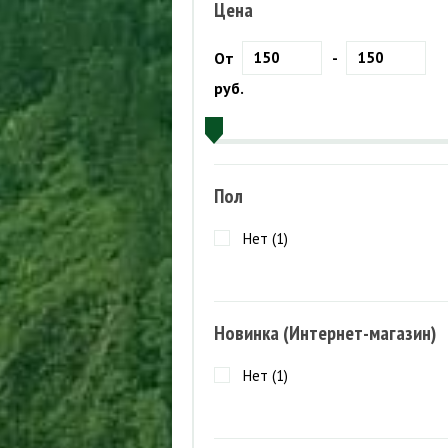
Куртки ветрозащитные
ПАЛАТКИ
Цена
Куртки утепленные
П
М
ТУРИСТИЧЕСКИЕ КОВРИКИ
От
-
О
БРЮКИ
СПАЛЬНЫЕ МЕШКИ
руб.
Шорты
Брюки летние
К
Брюки ветрозащитные
П
Брюки утепленные
Пол
Нет (
1
)
Новинка (Интернет-магазин)
Нет (
1
)