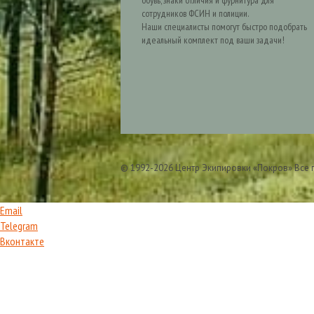
обувь, знаки отличия и фурнитура для
сотрудников ФСИН и полиции.
Наши специалисты помогут быстро подобрать
идеальный комплект под ваши задачи!
© 1992-2026 Центр Экипировки «Покров» Все
Email
Telegram
Вконтакте