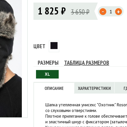
Флисовые брюки
ИНСТРУМЕНТЫ
1 825 ₽
ОСУДА
ЕМБРАННАЯ ОДЕЖДА
-
Флисовые кофты
3 650 ₽
+
КОБУРЫ, ЧЕХЛЫ, РЕМНИ
Куртки мембранные
ЧКИ
ЖИЛЕТЫ
Кобуры
Обложки, сумки
Ремни
Брюки мембранные
ЕМПИНГОВАЯ МЕБЕЛЬ
Чехлы
ТЕРМОБЕЛЬЕ
ЛАЩИ
КОМБИНЕЗОНЫ
ЦВЕТ
РАЗМЕРЫ
ТАБЛИЦА РАЗМЕРОВ
XL
ОПИСАНИЕ
ХАРАКТЕРИСТИКИ
Г
Шапка утепленная унисекс "Охотник" Roso
со слуховыми отверстиями.
Плотное прилегание к голове обеспечивае
и эластичный шнур с фиксатором (затылочн