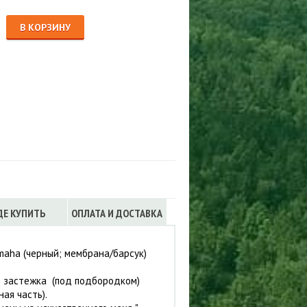
Сигнализации
ТРУСЫ
В КОРЗИНУ
ЮБКИ, ПЛАТЬЯ
ДЕ КУПИТЬ
ОПЛАТА И ДОСТАВКА
maha (черный; мембрана/барсук)
т застежка (под подбородком)
ая часть).