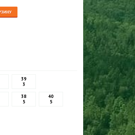
Сигнализации
ТРУСЫ
РЗИНУ
ЮБКИ, ПЛАТЬЯ
39
3
38
40
5
5