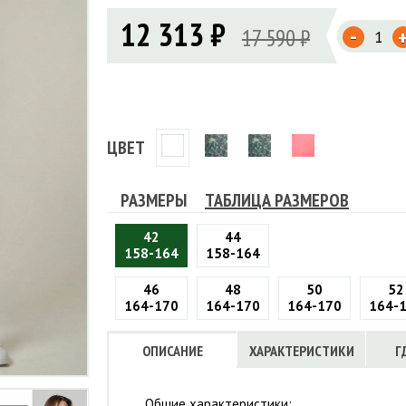
Флисовые брюки
ИНСТРУМЕНТЫ
12 313 ₽
ОСУДА
ЕМБРАННАЯ ОДЕЖДА
-
Флисовые кофты
17 590 ₽
КОБУРЫ, ЧЕХЛЫ, РЕМНИ
Куртки мембранные
ЧКИ
ЖИЛЕТЫ
Кобуры
Обложки, сумки
Ремни
Брюки мембранные
ЕМПИНГОВАЯ МЕБЕЛЬ
Чехлы
ТЕРМОБЕЛЬЕ
ЛАЩИ
КОМБИНЕЗОНЫ
ЦВЕТ
РАЗМЕРЫ
ТАБЛИЦА РАЗМЕРОВ
42
44
158-164
158-164
46
48
50
52
164-170
164-170
164-170
164-
ОПИСАНИЕ
ХАРАКТЕРИСТИКИ
Г
Общие характеристики: