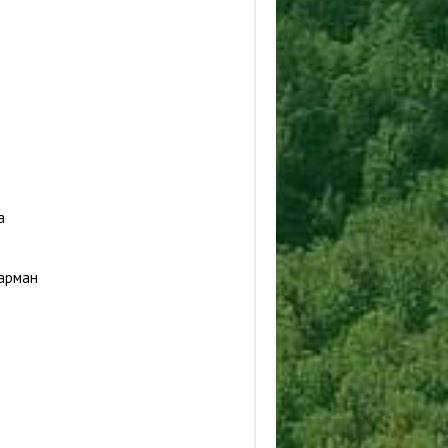
а
карман