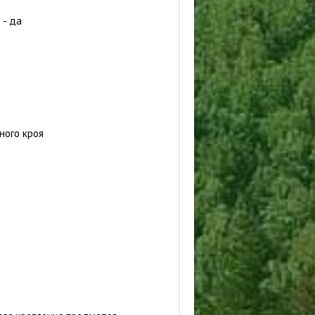
 - да
ного кроя
й