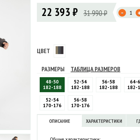
Флисовые брюки
ИНСТРУМЕНТЫ
22 393 ₽
ОСУДА
ЕМБРАННАЯ ОДЕЖДА
-
Флисовые кофты
31 990 ₽
КОБУРЫ, ЧЕХЛЫ, РЕМНИ
Куртки мембранные
ЧКИ
ЖИЛЕТЫ
Кобуры
Обложки, сумки
Ремни
Брюки мембранные
ЕМПИНГОВАЯ МЕБЕЛЬ
Чехлы
ТЕРМОБЕЛЬЕ
ЛАЩИ
КОМБИНЕЗОНЫ
ЦВЕТ
РАЗМЕРЫ
ТАБЛИЦА РАЗМЕРОВ
48-50
52-54
56-58
64-
182-188
182-188
182-188
182-
52-54
56-58
170-176
170-176
ОПИСАНИЕ
ХАРАКТЕРИСТИКИ
Г
Общие характеристики: