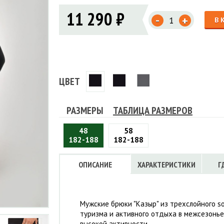
Флисовые брюки
ИНСТРУМЕНТЫ
11 290 ₽
ОСУДА
ЕМБРАННАЯ ОДЕЖДА
-
Флисовые кофты
+
В 
КОБУРЫ, ЧЕХЛЫ, РЕМНИ
Куртки мембранные
ЧКИ
ЖИЛЕТЫ
Кобуры
Обложки, сумки
Ремни
Брюки мембранные
ЕМПИНГОВАЯ МЕБЕЛЬ
Чехлы
ТЕРМОБЕЛЬЕ
ЛАЩИ
КОМБИНЕЗОНЫ
ЦВЕТ
РАЗМЕРЫ
ТАБЛИЦА РАЗМЕРОВ
48
58
182-188
182-188
ОПИСАНИЕ
ХАРАКТЕРИСТИКИ
Г
Мужские брюки "Казыр" из трехслойного s
туризма и активного отдыха в межсезонье
высокой активности.