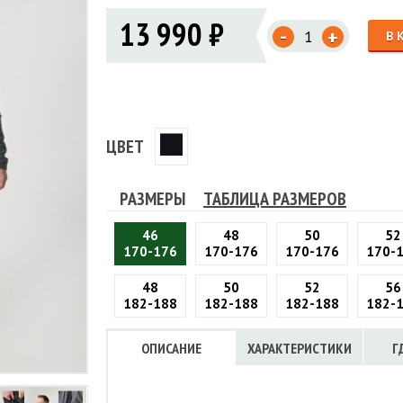
Флисовые брюки
ИНСТРУМЕНТЫ
13 990 ₽
ОСУДА
ЕМБРАННАЯ ОДЕЖДА
-
Флисовые кофты
+
В 
КОБУРЫ, ЧЕХЛЫ, РЕМНИ
Куртки мембранные
ЧКИ
ЖИЛЕТЫ
Кобуры
Обложки, сумки
Ремни
Брюки мембранные
ЕМПИНГОВАЯ МЕБЕЛЬ
Чехлы
ТЕРМОБЕЛЬЕ
ЛАЩИ
КОМБИНЕЗОНЫ
ЦВЕТ
РАЗМЕРЫ
ТАБЛИЦА РАЗМЕРОВ
46
48
50
52
170-176
170-176
170-176
170-
48
50
52
56
182-188
182-188
182-188
182-
ОПИСАНИЕ
ХАРАКТЕРИСТИКИ
Г