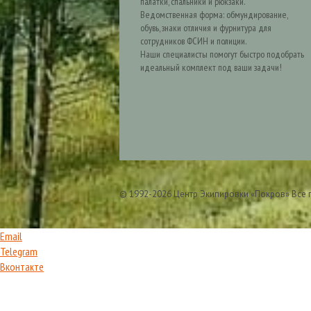
палатки, спальники и рюкзаки.
Ведомственная форма: обмундирование,
обувь, знаки отличия и фурнитура для
сотрудников ФСИН и полиции.
Наши специалисты помогут быстро подобрать
идеальный комплект под ваши задачи!
© 1992-2026 Центр Экипировки «Покров» Все
Email
Telegram
Вконтакте