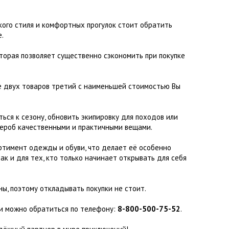
Флисовые брюки
ИНСТРУМЕНТЫ
ОСУДА
ЕМБРАННАЯ ОДЕЖДА
Флисовые кофты
кого стиля и комфортных прогулок стоит обратить
КОБУРЫ, ЧЕХЛЫ, РЕМНИ
Куртки мембранные
ЧКИ
.
ЖИЛЕТЫ
Кобуры
Обложки, сумки
Ремни
Брюки мембранные
ЕМПИНГОВАЯ МЕБЕЛЬ
Чехлы
ТЕРМОБЕЛЬЕ
оторая позволяет существенно сэкономить при покупке
ЛАЩИ
КОМБИНЕЗОНЫ
ке двух товаров третий с наименьшей стоимостью Вы
ься к сезону, обновить экипировку для походов или
ероб качественными и практичными вещами.
ртимент одежды и обуви, что делает её особенно
ак и для тех, кто только начинает открывать для себя
ы, поэтому откладывать покупки не стоит.
и можно обратиться по телефону:
8-800-500-75-52
.