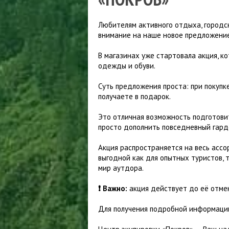
Куртки ветрозащитные
ПАЛАТКИ
Куртки утепленные
П
М
ТУРИСТИЧЕСКИЕ КОВРИКИ
Любителям активного отдыха, городс
О
БРЮКИ
внимание на наше новое предложение
СПАЛЬНЫЕ МЕШКИ
Шорты
Брюки летние
К
В магазинах уже стартовала акция, к
Брюки ветрозащитные
П
одежды и обуви.
Брюки утепленные
Суть предложения проста: при покуп
получаете в подарок.
Это отличная возможность подготовит
просто дополнить повседневный гард
Акция распространяется на весь ассо
выгодной как для опытных туристов, т
мир аутдора.
❗️ Важно:
акция действует до её отмен
Для получения подробной информаци