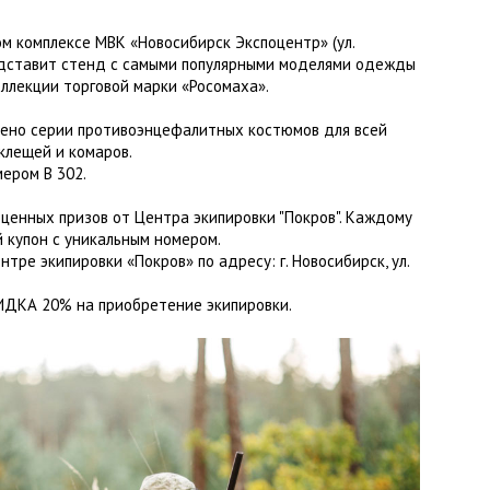
Флисовые брюки
ИНСТРУМЕНТЫ
ОСУДА
ЕМБРАННАЯ ОДЕЖДА
Флисовые кофты
ом комплексе МВК «Новосибирск Экспоцентр» (ул.
КОБУРЫ, ЧЕХЛЫ, РЕМНИ
Куртки мембранные
едставит стенд с самыми популярными моделями одежды
ЧКИ
ЖИЛЕТЫ
Кобуры
Обложки, сумки
Ремни
Брюки мембранные
оллекции торговой марки «Росомаха».
ЕМПИНГОВАЯ МЕБЕЛЬ
Чехлы
ТЕРМОБЕЛЬЕ
ЛАЩИ
дено серии противоэнцефалитных костюмов для всей
клещей и комаров.
КОМБИНЕЗОНЫ
ером В 302.
ценных призов от Центра экипировки "Покров". Каждому
купон с уникальным номером.
нтре экипировки «Покров» по адресу: г. Новосибирск, ул.
ИДКА 20% на приобретение экипировки.