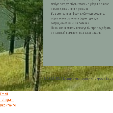
любую погоду, обувь, головные уборы, а также
палатки, спальники и рюкзаки.
Ведомственная форма: обмундирование,
обувь, знаки отличия и фурнитура для
сотрудников ФСИН и полиции.
Наши специалисты помогут быстро подобрать
идеальный комплект под ваши задачи!
© 1992-2026 Центр Экипировки «Покров» Все
Email
Telegram
Вконтакте