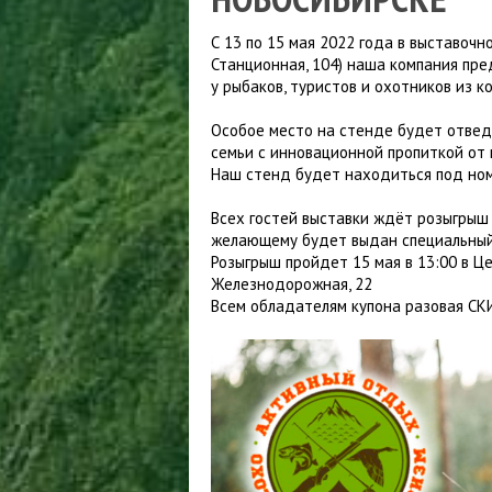
Куртки ветрозащитные
ПАЛАТКИ
Куртки утепленные
П
М
ТУРИСТИЧЕСКИЕ КОВРИКИ
С 13 по 15 мая 2022 года в выставочн
Станционная, 104) наша компания пр
О
БРЮКИ
СПАЛЬНЫЕ МЕШКИ
у рыбаков, туристов и охотников из к
Шорты
Брюки летние
К
Брюки ветрозащитные
П
Особое место на стенде будет отве
Брюки утепленные
семьи с инновационной пропиткой от 
Наш стенд будет находиться под ном
Всех гостей выставки ждёт розыгрыш 
желающему будет выдан специальный 
Розыгрыш пройдет 15 мая в 13:00 в Це
Железнодорожная, 22
Всем обладателям купона разовая СК