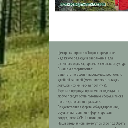
Центр экипировки «Покров» предлагает
надежную одежду и снаряжение для
активного отдыха, туризма и силовых структур.
В нашем ассортименте:
Защита от клещей и насекомых: костюмы с
двойной защитой (механические складки-
ловушки и химическая пропитка).
Туризм и природа: практичная одежда на
любую погоду, обувь, головные уборы, а также
палатки, спальники и рюкзаки.
Ведомственная форма: обмундирование,
обувь, знаки отличия и фурнитура для
сотрудников ФСИН и полиции.
Наши специалисты помогут быстро подобрать