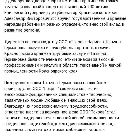
9 декабря, во Дворце спорта им. Ивана Ярыгина состоялся
театрализованный концерт, посвященный 200-летию
Енисейской губернии, где губернатор Красноярского края
Александр Викторович Усс вручил государственные и краевые
награды работникам разных отраслей, кто внес свой вклад в
развитие региона.
Директор по производству ООО «Покров» Чариева Татьяна
Германовна получила из рук губернатора знак отличия
Красноярского края «За трудовые заслуги». Татьяна
Германовна была отмечена почетным знаком за высокий
профессионализм и заслуги в области текстильной и легкой
промышленности Красноярского края.
Под руководством Татьяны Германовны на швейном
производстве ООО "Покров" сложился коллектив
высококвалифицированных специалистов - творческих,
талантливых людей, любящих и знающих своё дело.
Благодаря их профессионализму, трудоспособности,
ответственности за порученное дело ООО "Покров" стал
одним из лидеров отечественной лёгкой промышленности
среди производителей одежды для силовых ведомств,
охранных структур, охотников, рыбаков и туристов.