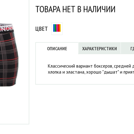
Флисовые брюки
ИНСТРУМЕНТЫ
ТОВАРА НЕТ В НАЛИЧИИ
ОСУДА
ЕМБРАННАЯ ОДЕЖДА
Флисовые кофты
КОБУРЫ, ЧЕХЛЫ, РЕМНИ
Куртки мембранные
ЧКИ
ЖИЛЕТЫ
Кобуры
Обложки, сумки
Ремни
Брюки мембранные
ЕМПИНГОВАЯ МЕБЕЛЬ
ЦВЕТ
Чехлы
ТЕРМОБЕЛЬЕ
ЛАЩИ
КОМБИНЕЗОНЫ
ОПИСАНИЕ
ХАРАКТЕРИСТИКИ
Г
Классический вариант боксеров, средней 
хлопка и эластана, хорошо "дышат" и прият